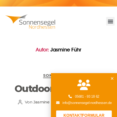
Autor:
Jasmine Führ
SONNENSEGEL
×
Outdoor-Vorhänge
05681 - 93 18 62
Von
Jasmine Führ
17. März 2026
info@sonnensegel-nordhessen.de
KONTAKTFORMULAR