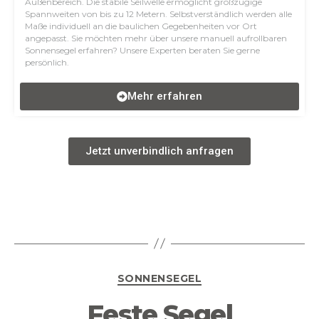
Außenbereich. Die stabile Seilwelle ermöglicht großzügige
Spannweiten von bis zu 12 Metern. Selbstverständlich werden alle
Maße individuell an die baulichen Gegebenheiten vor Ort
angepasst. Sie möchten mehr über unsere manuell aufrollbaren
Sonnensegel erfahren? Unsere Experten beraten Sie gerne
persönlich.
Mehr erfahren
Jetzt unverbindlich anfragen
SONNENSEGEL
Feste Segel